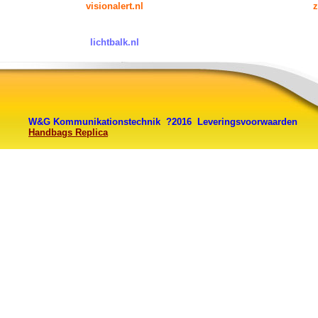
visionalert.nl
z
lichtbalk.nl
W&G Kommunikationstechnik ?2016
Leveringsvoorwaarden
Handbags Replica